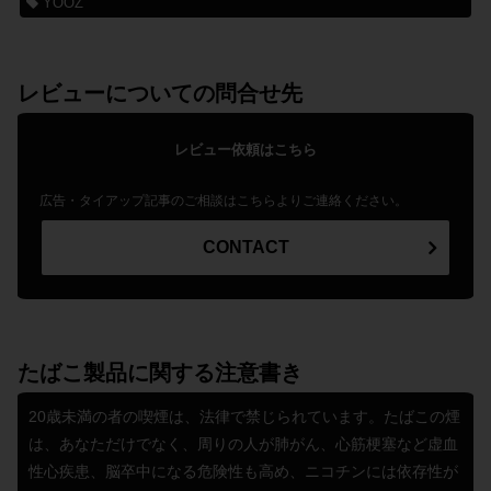
YOOZ
レビューについての問合せ先
レビュー依頼はこちら
広告・タイアップ記事のご相談はこちらよりご連絡ください。
CONTACT
たばこ製品に関する注意書き
20歳未満の者の喫煙は、法律で禁じられています。たばこの煙
は、あなただけでなく、周りの人が肺がん、心筋梗塞など虚血
性心疾患、脳卒中になる危険性も高め、ニコチンには依存性が