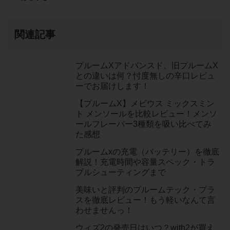
関連記事
プルームXアドバンスド、旧プルームX
との違いは何？忖度無しの辛口レビュ
ーでお届けします！
【プルームX】メビウス ミックスミン
ト メンソールを比較レビュー！メンソ
ールフレーバー3種類を吸い比べてみ
た感想
プルームxの充電（バッテリー）を徹底
解説！充電時間や容量スペック・トラ
ブルシューティングまで
美味いと評判のプルームテック・プラ
スを徹底レビュー！もう軽いなんて言
わせませんっ！
ウィズ2の発売日はいつ？with2が買え