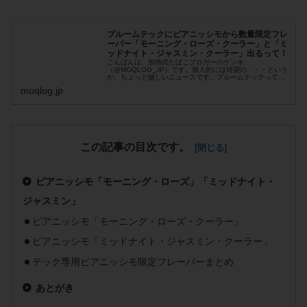
プルームテックにピアニッシモから数量限定フレ
ーバー「モーニング・ローズ・クーラー」と「ミ
ッドナイト・ジャスミン・クーラー」出るって！
こんばんは、加熱式たばこブロガーのゲンキ
（@MOQLOG_JP）です。個人的には待望の・・・という
か、ちょっと嬉しいニュースです。プルームテックって忘
れられてるのでは？と思ってましたが、数量限定フレー...
moqlog.jp
この記事の目次です。
ピアニッシモ「モーニング・ローズ」「ミッドナイト・
ジャスミン」
ピアニッシモ「モーニング・ローズ・クーラー」
ピアニッシモ「ミッドナイト・ジャスミン・クーラー」
テック専用ピアニッシモ限定フレーバーまとめ
あとがき