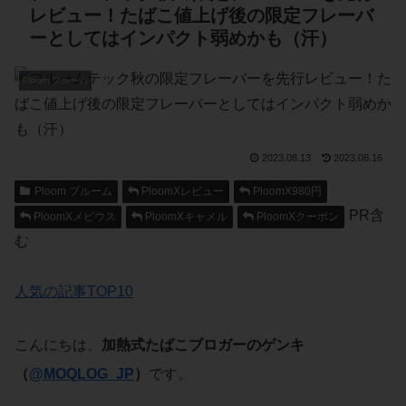
レビュー！たばこ値上げ後の限定フレーバ
ーとしてはインパクト弱めかも（汗）
Ploom プルーム
2023.08.13
2023.08.16
Ploom プルーム
PloomXレビュー
PloomX980円
PR含
PloomXメビウス
PloomXキャメル
PloomXクーポン
む
人気の記事TOP10
こんにちは、
加熱式たばこブロガーのゲンキ
（
@MOQLOG_JP
）
です。