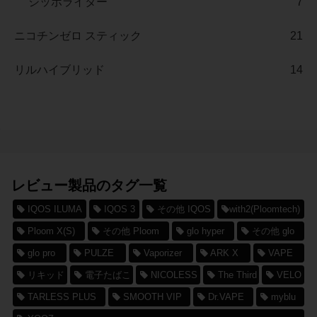
ジッポライター
7
ニコチンゼロ スティック
21
リルハイブリッド
14
レビュー製品のタグ一覧
IQOS ILUMA
IQOS 3
その他 IQOS
with2(Ploomtech)
Ploom X(S)
その他 Ploom
glo hyper
その他 glo
glo pro
PULZE
Vaporizer
ARK X
VAPE
リキッド
電子たばこ
NICOLESS
The Third
VELO
TARLESS PLUS
SMOOTH VIP
Dr.VAPE
myblu