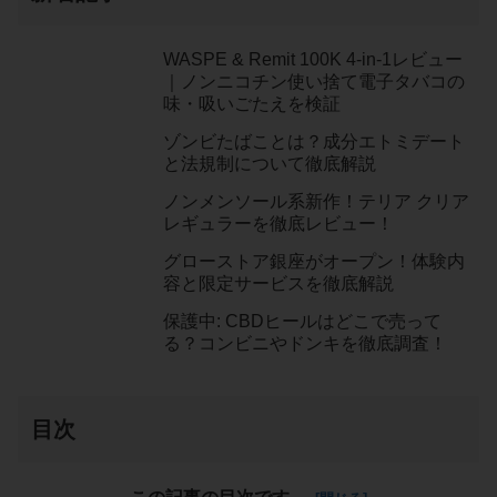
WASPE & Remit 100K 4-in-1レビュー
｜ノンニコチン使い捨て電子タバコの
味・吸いごたえを検証
ゾンビたばことは？成分エトミデート
と法規制について徹底解説
ノンメンソール系新作！テリア クリア
レギュラーを徹底レビュー！
グローストア銀座がオープン！体験内
容と限定サービスを徹底解説
保護中: CBDヒールはどこで売って
る？コンビニやドンキを徹底調査！
目次