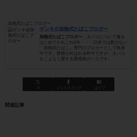
加熱式たばこブロガー
ゲンキ@加熱式たばこブロガー
加熱式たばこブロガー
。タバコについて書き
はじめてかれこれ6年・・・日本では数少ない
「加熱式たばこ」専門のブロガーとして執筆
中です。禁煙が叫ばれる昨今ですが、タバコ
をこよなく愛する愛煙家の一人です。
X
フェイスブック
はてブ
関連記事