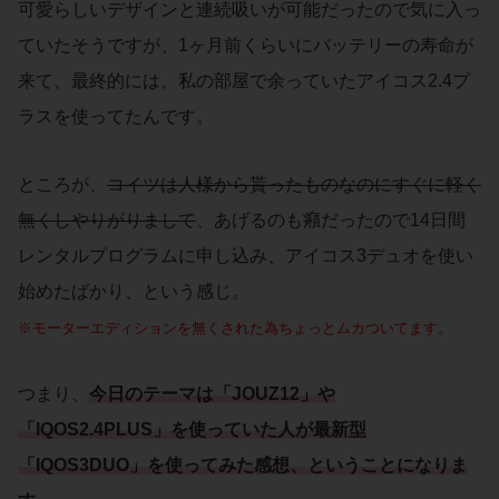
可愛らしいデザインと連続吸いが可能だったので気に入っ
ていたそうですが、1ヶ月前くらいにバッテリーの寿命が
来て、最終的には、私の部屋で余っていたアイコス2.4プ
ラスを使ってたんです。
ところが、
コイツは人様から貰ったものなのにすぐに軽く
無くしやりがりまして
、あげるのも癪だったので14日間
レンタルプログラムに申し込み、アイコス3デュオを使い
始めたばかり、という感じ。
※モーターエディションを無くされた為ちょっとムカついてます。
つまり、
今日のテーマは
「
JOUZ12
」や
「
IQOS2.4PLUS
」を使っていた人が最新型
「
IQOS3DUO
」を使ってみた
感想
、ということになりま