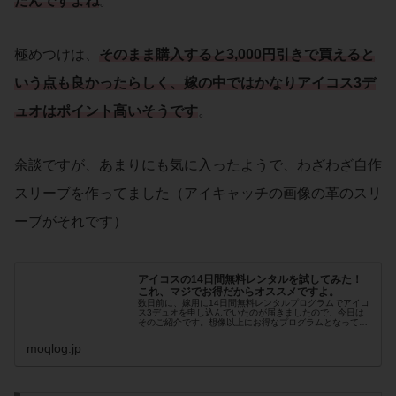
たんですよね
。
極めつけは、
そのまま購入すると3,000円引きで買えると
いう点も良かったらしく、嫁の中ではかなりアイコス3デ
ュオはポイント高いそうです
。
余談ですが、あまりにも気に入ったようで、わざわざ自作
スリーブを作ってました（アイキャッチの画像の革のスリ
ーブがそれです）
アイコスの14日間無料レンタルを試してみた！
これ、マジでお得だからオススメですよ。
数日前に、嫁用に14日間無料レンタルプログラムでアイコ
ス3デュオを申し込んでいたのが届きましたので、今日は
そのご紹介です。想像以上にお得なプログラムとなってお
り、はじめてアイコスを使うって人ならコレに申し込まな
いと確実に損！と言えるレベル。是非参考にしてくださ
moqlog.jp
い。