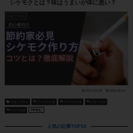
シケモクとは？味はうまいが体に悪い？
たばこコラム
2024.05.29
2024.06.14
たばこコラム
アイコスとは
プルームとは
グローとは
PR含む
ベイプとは
人気の記事TOP10