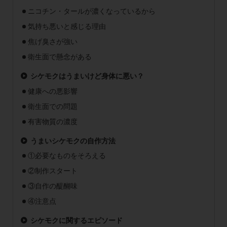
ニコチン・タールが濃くなっているから
気持ち悪いと感じる理由
焦げ臭さが強い
衛生面で懸念がある
シケモクはうまいけど身体に悪い？
健康への悪影響
衛生面での問題
有害物質の濃度
うまいシケモクの自作方法
①必要なものをそろえる
②制作スタート
③自作の醍醐味
④注意点
シケモクに関するエピソード