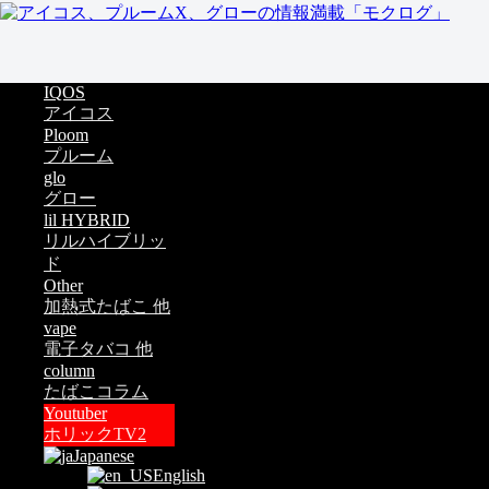
IQOS
アイコス
Ploom
プルーム
glo
グロー
lil HYBRID
リルハイブリッ
ド
Other
加熱式たばこ 他
vape
電子タバコ 他
column
たばこコラム
Youtuber
ホリックTV2
Japanese
English