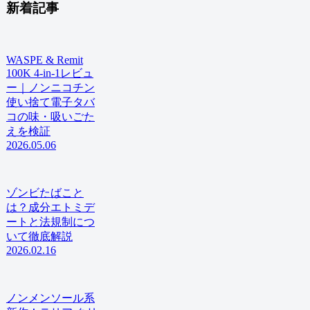
新着記事
WASPE & Remit
100K 4-in-1レビュ
ー｜ノンニコチン
使い捨て電子タバ
コの味・吸いごた
えを検証
2026.05.06
ゾンビたばこと
は？成分エトミデ
ートと法規制につ
いて徹底解説
2026.02.16
ノンメンソール系