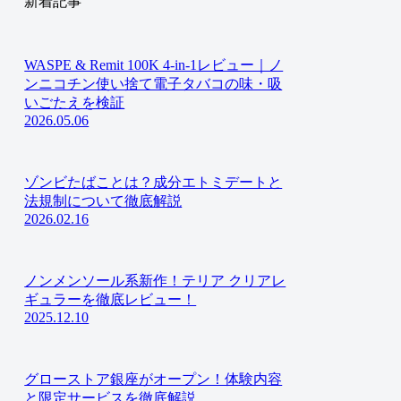
新着記事
WASPE & Remit 100K 4-in-1レビュー｜ノ
ンニコチン使い捨て電子タバコの味・吸
いごたえを検証
2026.05.06
ゾンビたばことは？成分エトミデートと
法規制について徹底解説
2026.02.16
ノンメンソール系新作！テリア クリアレ
ギュラーを徹底レビュー！
2025.12.10
グローストア銀座がオープン！体験内容
と限定サービスを徹底解説