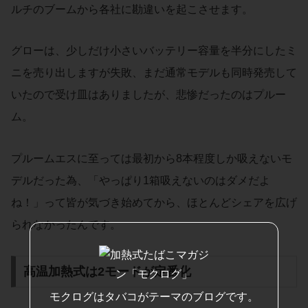
ルチのブームから各社に勘違いを起こさせます。
グローは、少しだけ小さいバッテリー容量を半分にしたミ
ニを売り出しますが失敗、まだ通常モデルも同時発売して
いたので受け皿はありましたが、悲惨だったのはプルー
ム。
プルームエスに至っては最初から8本程度しか吸えないモ
デルだった為、「やっぱり1箱吸えないのはダメだよ
ね！」って皆が気づき始めてから、ほとんどシェアを広げ
られなかったんです。
高温加熱式は2モードが定番化
モクログはタバコがテーマのブログです。