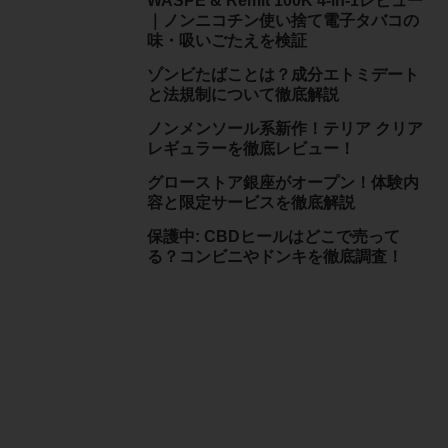
WASPE & Remit 100K 4-in-1レビュー
｜ノンニコチン使い捨て電子タバコの
味・吸いごたえを検証
ゾンビたばことは？成分エトミデート
と法規制について徹底解説
ノンメンソール系新作！テリア クリア
レギュラーを徹底レビュー！
グローストア銀座がオープン！体験内
容と限定サービスを徹底解説
保護中: CBDヒールはどこで売って
る？コンビニやドンキを徹底調査！