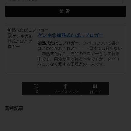
検索
加熱式たばこブロガー
ゲンキ@加熱式たばこブロガー
加熱式たばこブロガー
。タバコについて書き
はじめてかれこれ6年・・・日本では数少ない
「加熱式たばこ」専門のブロガーとして執筆
中です。禁煙が叫ばれる昨今ですが、タバコ
をこよなく愛する愛煙家の一人です。
X
フェイスブック
はてブ
関連記事