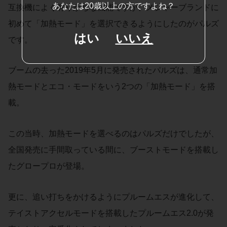
あなたは20歳以上の方ですよね？
互換機によく有りがちな機能ですが、メジャーブランドに
初めて「加熱モード」を選択できるようにしたのがパルズ
はい
いいえ
です。
ブームの去った2019年5月に発売されたパルズは、通常加
熱モードとエコ・モードをいう2つの「加熱モード」を搭
載。
この当時、加熱モードを選べるのはパルズだけでしたが、
全国発売に手間取っている間に、ブーストモードを搭載し
たグロープロが登場。
更に、追い打ちをかけるようにプルームエスが進化して、
テイストアクセルモードを搭載したプルームエス2.0が発