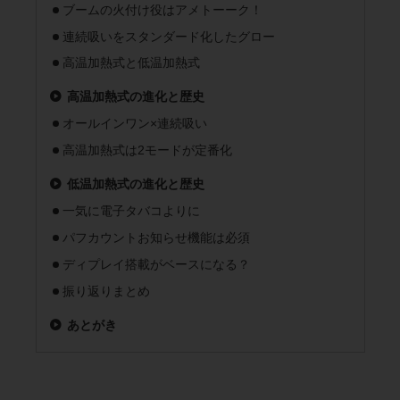
ブームの火付け役はアメトーーク！
連続吸いをスタンダード化したグロー
高温加熱式と低温加熱式
高温加熱式の進化と歴史
オールインワン×連続吸い
高温加熱式は2モードが定番化
低温加熱式の進化と歴史
一気に電子タバコよりに
パフカウントお知らせ機能は必須
ディプレイ搭載がベースになる？
振り返りまとめ
あとがき