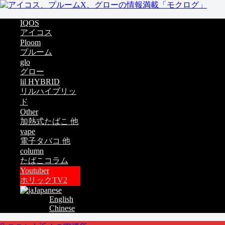
IQOS
アイコス
Ploom
プルーム
glo
グロー
lil HYBRID
リルハイブリッ
ド
Other
加熱式たばこ 他
vape
電子タバコ 他
column
たばこコラム
Youtuber
ホリックTV2
Japanese
English
Chinese