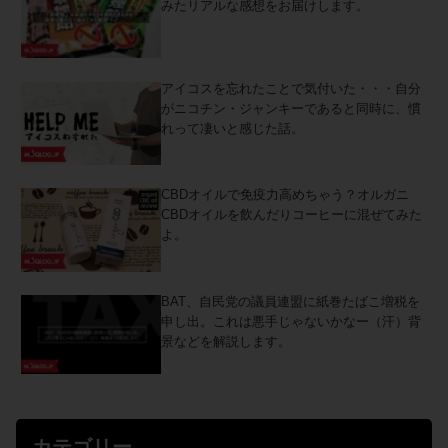
みたリアルな感想をお届けします。
アイコスを忘れたことで気付いた・・・自分
がニコチン・ジャンキーであると同時に、慣
れって凄いと感じた話。
CBDオイルで免疫力高めちゃう？オルガニ
CBDオイルを飲んだりコーヒーに混ぜてみた
よ。
BAT、自民党の議員連盟に紙巻たばこ増税を
申し出。これは悪手じゃないかなー（汗）背
景などを解説します。
カテゴリー