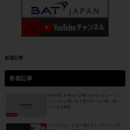
新着記事
新着記事
WASPE & Remit 100K 4-in-1レビュー｜ノ
ンニコチン使い捨て電子タバコの味・吸い
ごたえを検証
ゾンビたばことは？成分エトミデートと法