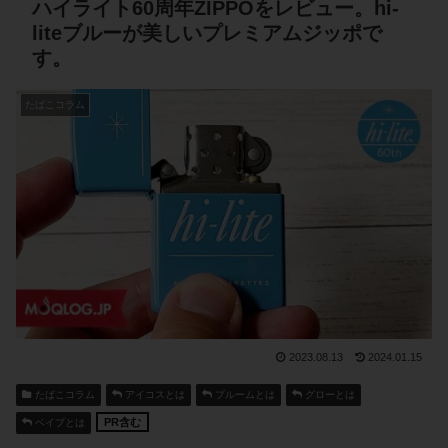
ハイライト60周年ZIPPOをレビュー。hi-
liteブルーが美しいプレミアムジッポで
す。
たばこコラム
2023.08.13
2024.01.15
たばこコラム
アイコスとは
プルームとは
グローとは
PR含む
ベイプとは