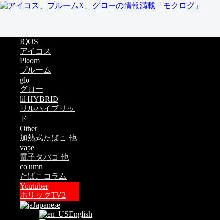
IQOS
アイコス
Ploom
プルーム
glo
グロー
lil HYBRID
リルハイブリッ
ド
Other
加熱式たばこ 他
vape
電子タバコ 他
column
たばこコラム
Youtuber
ホリックTV2
Japanese
English