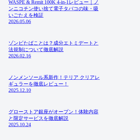
WASPE & Remit 100K 4-in-1レビュー｜ノ
ンニコチン使い捨て電子タバコの味・吸
いごたえを検証
2026.05.06
ゾンビたばことは？成分エトミデートと
法規制について徹底解説
2026.02.16
ノンメンソール系新作！テリア クリアレ
ギュラーを徹底レビュー！
2025.12.10
グローストア銀座がオープン！体験内容
と限定サービスを徹底解説
2025.10.24