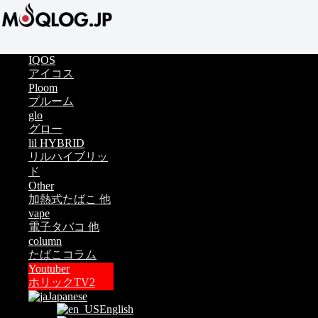
IQOS
アイコス
Ploom
プルーム
glo
グロー
lil HYBRID
リルハイブリッ
ド
Other
加熱式たばこ 他
vape
電子タバコ 他
column
たばこコラム
Youtuber
ホリックTV2
Japanese
English