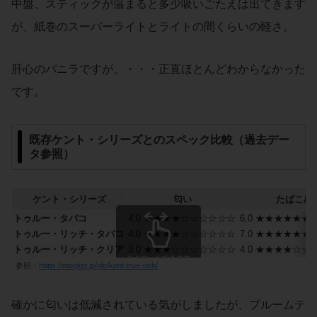
中盤、スティックが温まると多少吸いごたえは出てきます
が、紙巻のスーパーライトとライトの間くらいの軽さ。
肝心のバニラですが、・・・正直ほとんどわからなかった
です。
既存ケント・シリーズとのスペック比較（過去デー
タ参照）
ケント・シリーズ
匂い
たばこ感
トゥルー・タバコ
4.0 ★★★★☆☆☆☆☆☆
6.0 ★★★★★★
トゥルー・リッチ・タバコ
4.0 ★★★★☆☆☆☆☆☆
7.0 ★★★★★★
トゥルー・リッチ・クリア
3.0 ★★★☆☆☆☆☆☆☆
4.0 ★★★★☆☆
スクロールできます
参照：
https://moqlog.jp/glo/kent-true-rich/
確かに匂いは低減されている気がしましたが、プルームテ