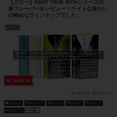
【グロー】KENT TRUE RICHシリーズの
新フレーバーをレビュー！ライトな味わい
の軽めなラインナップでした。
glo グロー
2023.06.18
2023.07.03
glo グロー
gloラキスト
gloクール
gloエアー
gloケント
PR含む
gloコンビニ