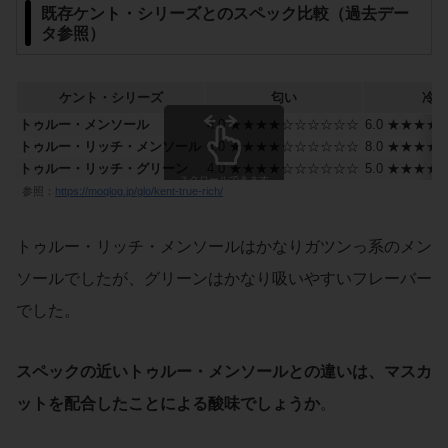
既存ケント・シリーズとのスペック比較（過去デー
タ参照）
ケント・シリーズ
匂い
冷涼
トゥルー・メンソール
4.0 ★★★★☆☆☆☆☆☆
6.0 ★★★
トゥルー・リッチ・メンソール
4.0 ★★★★☆☆☆☆☆☆
8.0 ★★★
トゥルー・リッチ・グリーン
4.0 ★★★★☆☆☆☆☆☆
5.0 ★★★
スクロールできます
参照：
https://moqlog.jp/glo/kent-true-rich/
トゥルー・リッチ・メンソールはかなりガツンっ系のメン
ソールでしたが、グリーンはかなり吸いやすいフレーバー
でした。
スペックの近いトゥルー・メンソールとの違いは、マスカ
ットを配合したことによる酸味でしょうか
。