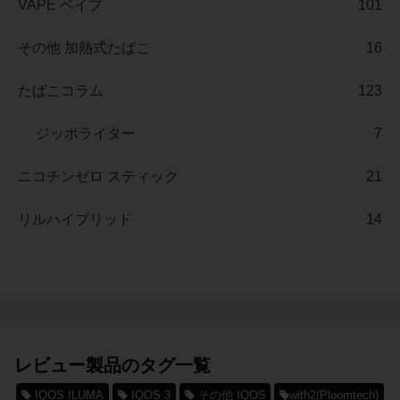
VAPE ベイプ
101
その他 加熱式たばこ
16
たばこコラム
123
ジッポライター
7
ニコチンゼロ スティック
21
リルハイブリッド
14
レビュー製品のタグ一覧
IQOS ILUMA
IQOS 3
その他 IQOS
with2(Ploomtech)