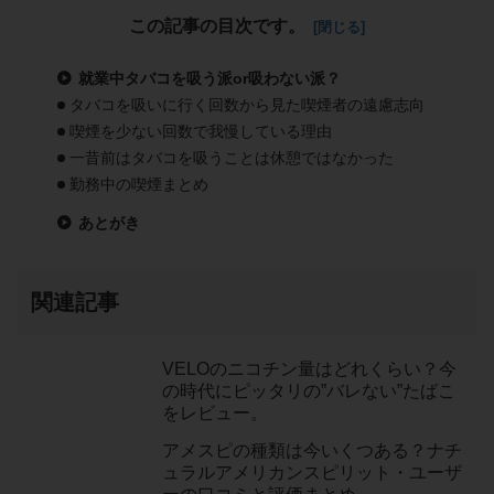
この記事の目次です。
就業中タバコを吸う派or吸わない派？
タバコを吸いに行く回数から見た喫煙者の遠慮志向
喫煙を少ない回数で我慢している理由
一昔前はタバコを吸うことは休憩ではなかった
勤務中の喫煙まとめ
あとがき
関連記事
VELOのニコチン量はどれくらい？今
の時代にピッタリの”バレない”たばこ
をレビュー。
アメスピの種類は今いくつある？ナチ
ュラルアメリカンスピリット・ユーザ