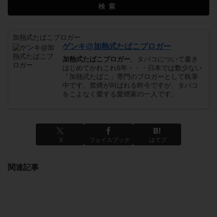
検索
加熱式たばこブロガー
ゲンキ@加熱式たばこブロガー
加熱式たばこブロガー
。タバコについて書き
はじめてかれこれ6年・・・日本では数少ない
「加熱式たばこ」専門のブロガーとして執筆
中です。禁煙が叫ばれる昨今ですが、タバコ
をこよなく愛する愛煙家の一人です。
X
フェイスブック
はてブ
関連記事