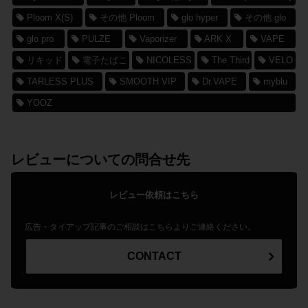
Ploom X(S)
その他 Ploom
glo hyper
その他 glo
glo pro
PULZE
Vaporizer
ARK X
VAPE
リキッド
電子たばこ
NICOLESS
The Third
VELO
TARLESS PLUS
SMOOTH VIP
Dr.VAPE
myblu
YOOZ
レビューについての問合せ先
レビュー依頼はこちら
広告・タイアップ記事のご相談はこちらよりご連絡ください。
CONTACT