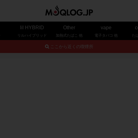
lil HYBRID
Other
vape
c
ー
リルハイブリッド
加熱式たばこ 他
電子タバコ 他
た
ここから近くの喫煙所