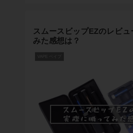
スムースビップEZのレビュ
みた感想は？
VAPE ベイプ