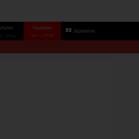
olumn
Youtuber
Japanese
ばこコラム
ホリックTV2