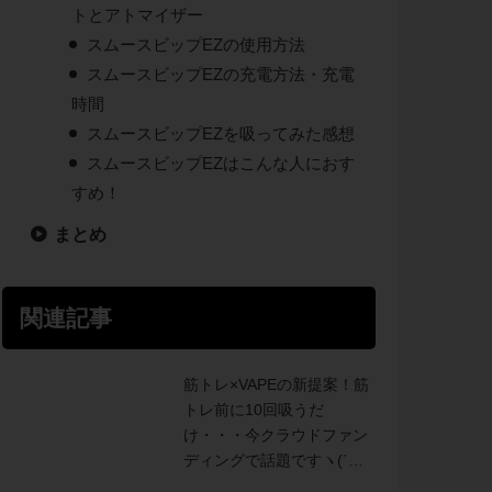
トとアトマイザー
スムースビップEZの使用方法
スムースビップEZの充電方法・充電
時間
スムースビップEZを吸ってみた感想
スムースビップEZはこんな人におす
すめ！
まとめ
関連記事
筋トレ×VAPEの新提案！筋
トレ前に10回吸うだ
け・・・今クラウドファン
ディングで話題ですヽ(´ー
｀)ノ