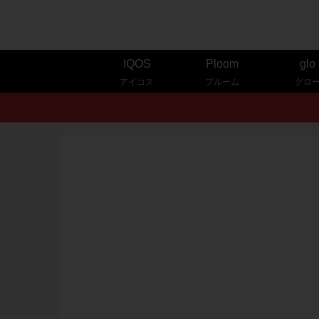
IQOS
Ploom
glo
アイコス
プルーム
グロ