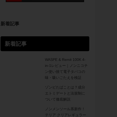
新着記事
新着記事
WASPE & Remit 100K 4-
in-1レビュー｜ノンニコチ
ン使い捨て電子タバコの
味・吸いごたえを検証
ゾンビたばことは？成分
エトミデートと法規制に
ついて徹底解説
ノンメンソール系新作！
テリア クリアレギュラー