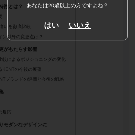
あなたは20歳以上の方ですよね？
の特徴とは？
要
はい
いいえ
違いを徹底比較
イン以外の変更点は？
変更がもたらす影響
比較によるポジショニングの変化
KENTの今後の展望
ENTブランドの評価と今後の戦略
集
の反応
よりモダンなデザインに