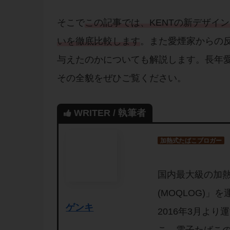
そこで
この記事では、KENTの新デザイ
いを徹底比較します
。また愛煙家からの
与えたのかについても解説します。長年愛
その全貌をぜひご覧ください。
WRITER / 執筆者
加熱式たばこブロガー
国内最大級の加
(MOQLOG)
ゲンキ
2016年3月よ