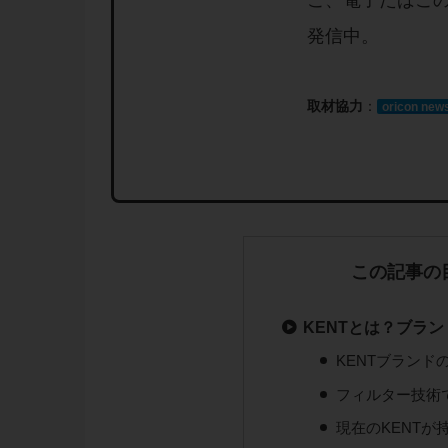
こ、電子たばこ
発信中。
取材協力
：
oricon new
この記事の
KENTとは？ブラ
KENTブランド
フィルター技術
現在のKENT