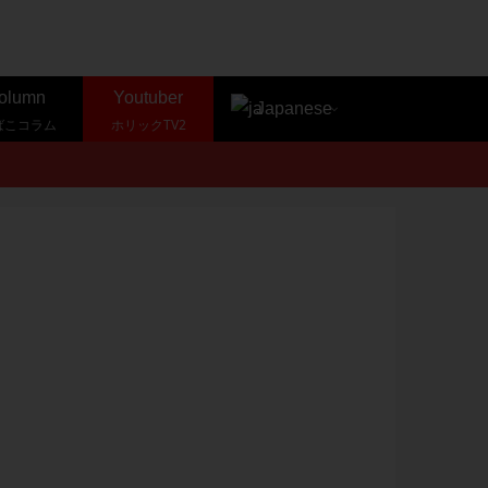
olumn
Youtuber
Japanese
ばこコラム
ホリックTV2