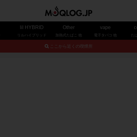
lil HYBRID
Other
vape
c
ー
リルハイブリッド
加熱式たばこ 他
電子タバコ 他
た
ここから近くの喫煙所