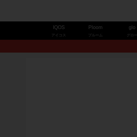
IQOS
Ploom
glo
アイコス
プルーム
グロ