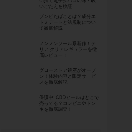
い捨て電子タバコの味・吸
いごたえを検証
ゾンビたばことは？成分エ
トミデートと法規制につい
て徹底解説
ノンメンソール系新作！テ
リア クリアレギュラーを徹
底レビュー！
グローストア銀座がオープ
ン！体験内容と限定サービ
スを徹底解説
保護中: CBDヒールはどこで
売ってる？コンビニやドン
キを徹底調査！