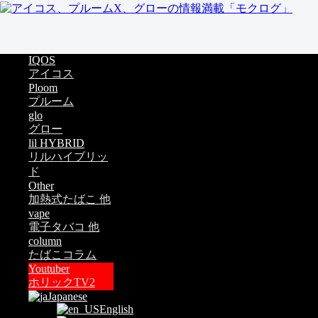
IQOS
アイコス
Ploom
プルーム
glo
グロー
lil HYBRID
リルハイブリッ
ド
Other
加熱式たばこ 他
vape
電子タバコ 他
column
たばこコラム
Youtuber
ホリックTV2
Japanese
English