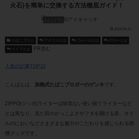
火石)を簡単に交換する方法徹底ガイド！
たばこコラム
2024.06.19
たばこコラム
アイコスとは
プルームとは
グローとは
PR含む
ベイプとは
人気の記事TOP10
こんばんは、
加熱式たばこブロガーのゲンキ
です。
ZIPPO(ジッポ)ライターは味気ない使い捨てライターなど
とは異なり、見た目のかっこよさやフタを開ける音、オイ
ルのにおいなどさまざまな魅力やこだわりを感じられる喫
煙グッズです。