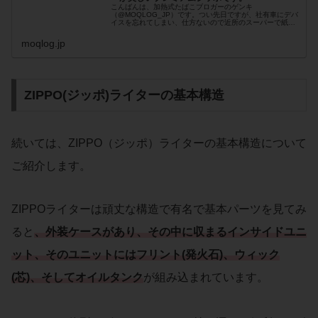
こんばんは、加熱式たばこブロガーのゲンキ
（@MOQLOG_JP）です。つい先日ですが、社有車にデバ
イスを忘れてしまい、仕方ないので近所のスーパーで紙巻
たばこを買いました。ちょうど2年前までは赤マルを吸...
moqlog.jp
ZIPPO(ジッポ)ライターの基本構造
続いては、ZIPPO（ジッポ）ライターの基本構造について
ご紹介します。
ZIPPOライターは頑丈な構造で有名で基本パーツを見てみ
ると
、外装ケースがあり、その中に収まるインサイドユニ
ット、そのユニットにはフリント(発火石)、ウィック
(芯)、そしてオイルタンク
が組み込まれています。