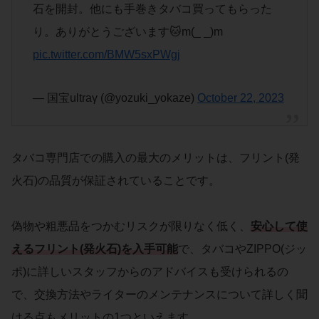
石を開封。他にも手巻きタバコ買ってもらった
り。ありがとうございます🐱m(_ _)m
pic.twitter.com/BMW5sxPWgj
— 国宝ultraγ (@yozuki_yokaze)
October 22, 2023
タバコ専門店での購入の最大のメリットは、フリント(発
火石)の品質が保証されていることです。
偽物や粗悪品をつかむリスクが限りなく低く、
安心して使
えるフリント(発火石)を入手可能
で、タバコやZIPPO(ジッ
ポ)に詳しいスタッフからのアドバイスも受けられるの
で、交換方法やライターのメンテナンスについて詳しく聞
ける点もメリットの1つといえます。