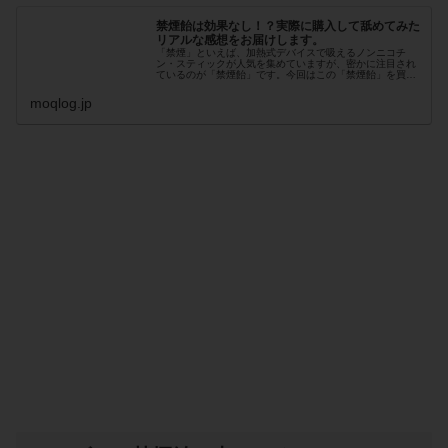
禁煙飴は効果なし！？実際に購入して舐めてみた
リアルな感想をお届けします。
「禁煙」といえば、加熱式デバイスで吸えるノンニコチ
ン・スティックが人気を集めていますが、密かに注目され
ているのが「禁煙飴」です。今回はこの「禁煙飴」を買っ
てきて、本当に禁煙効果があるのか試したみたので、舐め
てみた感想をお届けします。
moqlog.jp