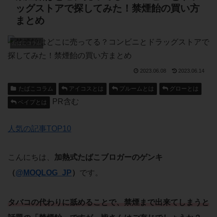
ッグストアで探してみた！禁煙飴の買い方
まとめ
たばこコラム
2023.06.08
2023.06.14
たばこコラム
アイコスとは
プルームとは
グローとは
PR含む
ベイプとは
人気の記事TOP10
こんにちは、
加熱式たばこブロガーのゲンキ
（
@MOQLOG_JP
）
です。
タバコ
の代わりに舐めることで、
禁煙
まで出来てしまうと