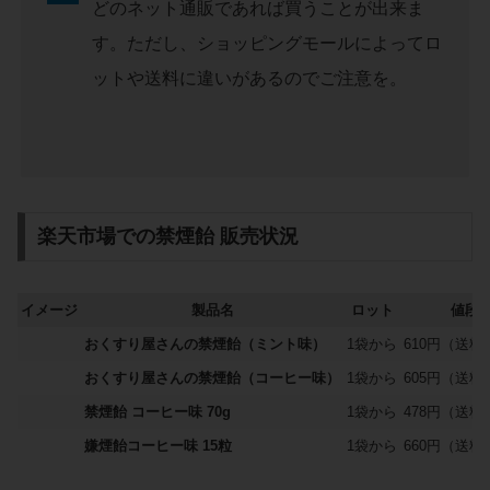
どのネット通販であれば買うことが出来ま
す。ただし、ショッピングモールによってロ
ットや送料に違いがあるのでご注意を。
楽天市場での禁煙飴 販売状況
イメージ
製品名
ロット
値段
おくすり屋さんの禁煙飴（ミント味）
1袋から
610円（送料
おくすり屋さんの禁煙飴（コーヒー味）
1袋から
605円（送料
禁煙飴 コーヒー味 70g
1袋から
478円（送料
嫌煙飴コーヒー味 15粒
1袋から
660円（送料