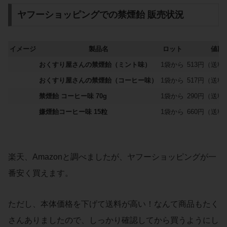
ヤフーショッピングでの禁煙飴 販売状況
イメージ
製品名
ロット
値段
おくすり屋さんの禁煙飴（ミント味）
1袋から
513円（送料
おくすり屋さんの禁煙飴（コーヒー味）
1袋から
517円（送料
禁煙飴 コーヒー味 70g
1袋から
290円（送料
嫌煙飴コーヒー味 15粒
1袋から
660円（送料
楽天、Amazonと調べましたが、ヤフーショッピングが一
番安く買えます。
ただし、本体価格を下げて送料が高い！なんて商品もたく
さんありましたので、しっかり確認してから買うようにし