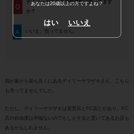
デイリーヤマザキで禁煙飴は売ってます
あなたは20歳以上の方ですよね？
Q
か？
はい
いいえ
いいえ、売ってません。
A
我が家から最も近くにあるデイリーヤマザキさん、こちら
も売ってませんでした。
ただし、デイリーヤマザキは直営店とFC店とがあり、FC
店の自由度は半端ないのでもしかすると置いてあるお店も
あるかもしれません。