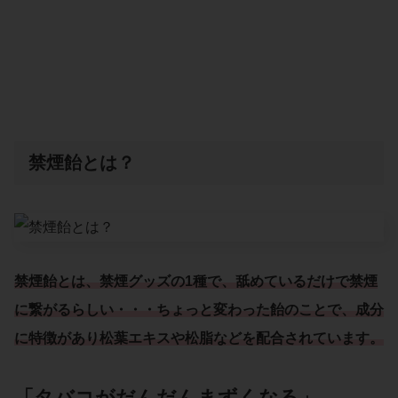
禁煙飴とは？
禁煙飴とは
、
禁煙グッズの1種
で、
舐めているだけで禁煙
に繋がるらしい・・・ちょっと変わった飴のことで、成分
に特徴があり
松葉エキス
や
松脂
などを配合されています。
「
タバコがだんだんまずくなる
」