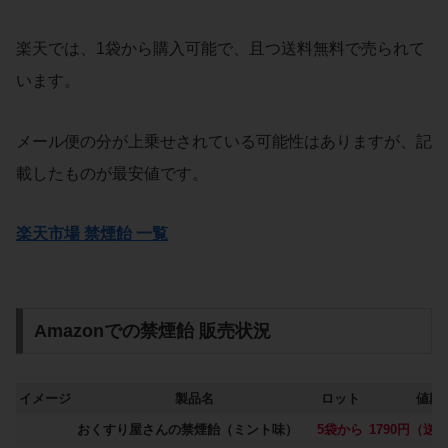
楽天では、1袋から購入可能で、且つ送料無料で売られて
います。
メール便の分が上乗せされている可能性はありますが、記
載したものが最安値です。
楽天市場 禁煙飴 一覧
Amazonでの禁煙飴 販売状況
イメージ
製品名
ロット
値段
おくすり屋さんの禁煙飴（ミント味）
5袋から
1790円（送