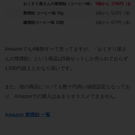
おくすり屋さんの禁煙飴（コーヒー味）
5袋から
1790円（送
禁煙飴 コーヒー味 70g
1袋から
513円（送料
嫌煙飴コーヒー味 15粒
1袋から
677円（送料
Amazonでも4種類すべて売ってますが、「おくすり屋さ
んの禁煙飴」という商品は5袋セットしか売られておらず
1,500円超えとかなり高いです。
また、他の商品についても数十円高い値段設定となってお
り、Amazonでの購入はあまりオススメできません。
Amazon 禁煙飴 一覧