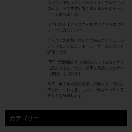
タバコお試しキャンペーン！サンプルでタバ
コも貰えるて本体も安く買えるお得なキャン
ペーン情報まとめ
今だけ限定！アイコスイルマアイをお得にゲ
ットする方法とは？
アメスピの種類は今いくつある？ナチュラル
アメリカンスピリット・ユーザーの口コミと
評価まとめ
CBDは危険性ありで効果なし？そんなアナタ
に読んでもらいたい、効果を実感するための
【要因】と【対策】
BAT、自民党の議員連盟に紙巻たばこ増税を
申し出。これは悪手じゃないかなー（汗）背
景などを解説します。
カテゴリー