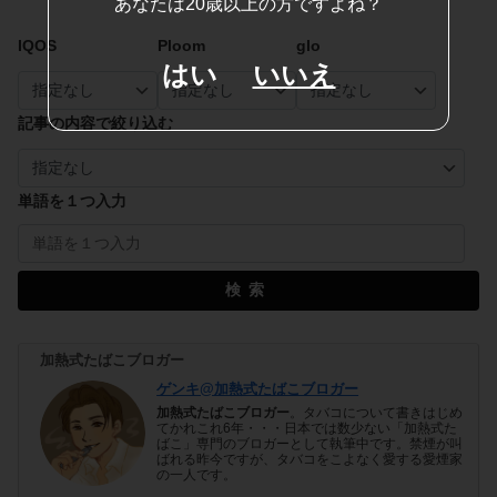
あなたは20歳以上の方ですよね？
IQOS
Ploom
glo
はい
いいえ
記事の内容で絞り込む
単語を１つ入力
検索
加熱式たばこブロガー
ゲンキ@加熱式たばこブロガー
加熱式たばこブロガー
。タバコについて書きはじめ
てかれこれ6年・・・日本では数少ない「加熱式た
ばこ」専門のブロガーとして執筆中です。禁煙が叫
ばれる昨今ですが、タバコをこよなく愛する愛煙家
の一人です。