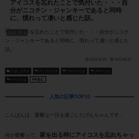
アイコスを忘れたことで気付いた・・・自
分がニコチン・ジャンキーであると同時
に、慣れって凄いと感じた話。
たばこコラム
2023.06.19
2023.06.28
たばこコラム
アイコスとは
プルームとは
グローとは
PR含む
ベイプとは
人気の記事TOP10
こんばんは、憂鬱な一日を過ごしたげんちゃんです。
家を出る時に
アイコス
を忘れちゃっ
何が憂鬱って、