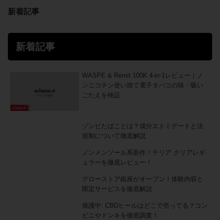
新着記事
新着記事
WASPE & Remit 100K 4-in-1レビュー｜ノ
ンニコチン使い捨て電子タバコの味・吸い
ごたえを検証
ゾンビたばことは？成分エトミデートと法
規制について徹底解説
ノンメンソール系新作！テリア クリアレギ
ュラーを徹底レビュー！
グローストア銀座がオープン！体験内容と
限定サービスを徹底解説
保護中: CBDヒールはどこで売ってる？コン
ビニやドンキを徹底調査！