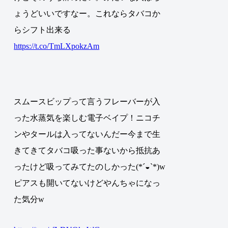
ょうどいいですなー。これならタバコか
らシフト出来る
https://t.co/TmLXpokzAm
スムースビップって言うフレーバーが入
った水蒸気を楽しむ電子ベイプ！ニコチ
ンやタールは入ってないんだー今まで生
きてきてタバコ吸った事ないから抵抗あ
ったけど吸ってみてたのしかった(*´◒`*)w
ピアスも開いてないけどやんちゃになっ
た気分w