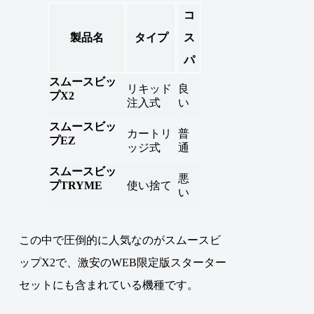
コ
製品名
タイプ
ス
パ
スムースビッ
リキッド
良
プX2
注入式
い
スムースビッ
カートリ
普
プEZ
ッジ式
通
スムースビッ
悪
プTRYME
使い捨て
い
この中で圧倒的に人気なのがスムースビ
ップX2で、激安のWEB限定版スターター
セットにも含まれている機種です
。