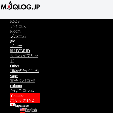
IQOS
アイコス
Ploom
プルーム
glo
グロー
lil HYBRID
リルハイブリッ
ド
Other
加熱式たばこ 他
vape
電子タバコ 他
column
たばこコラム
Youtuber
ホリックTV2
Japanese
English