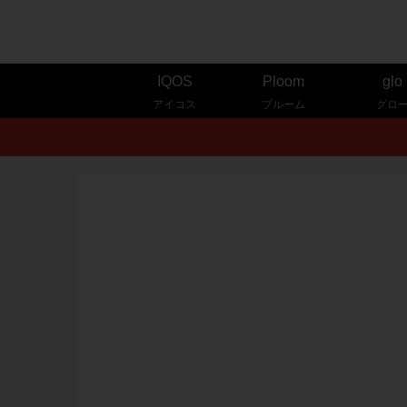
IQOS
Ploom
glo
アイコス
プルーム
グロ