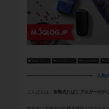
Ploom プルーム
PloomXレビュー
PloomX980円
Pl
人気の
こんばんは、
加熱式たばこブロガーのゲ
昨年末に北海道の紅櫻蒸溜所とのコラボ