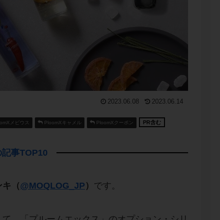
2023.06.08
2023.06.14
PR含む
oomXメビウス
PloomXキャメル
PloomXクーポン
記事TOP10
ンキ（
@MOQLOG_JP
）
です。
して、「プルームエックス」のオプション・シリ