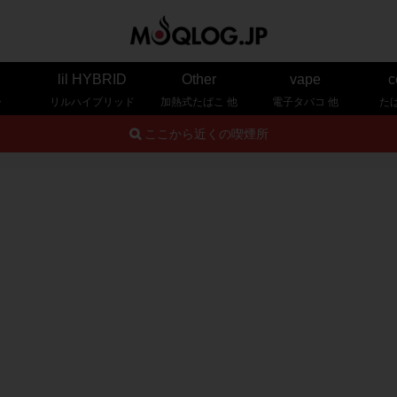
lil HYBRID
Other
vape
c
ー
リルハイブリッド
加熱式たばこ 他
電子タバコ 他
た
ここから近くの喫煙所