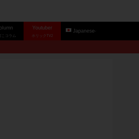
olumn
Youtuber
Japanese
ばこコラム
ホリックTV2