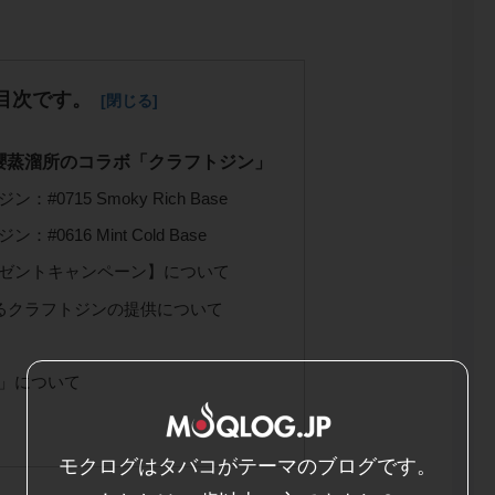
目次です。
櫻蒸溜所のコラボ「クラフトジン」
0715 Smoky Rich Base
0616 Mint Cold Base
ゼントキャンペーン】について
におけるクラフトジンの提供について
」について
モクログはタバコがテーマのブログです。