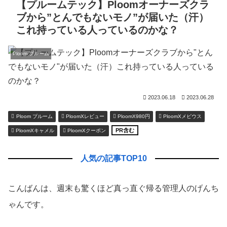
【プルームテック】Ploomオーナーズクラ
ブから”とんでもないモノ”が届いた（汗）
これ持っている人っているのかな？
Ploom プルーム
2023.06.18
2023.06.28
Ploom プルーム
PloomXレビュー
PloomX980円
PloomXメビウス
PR含む
PloomXキャメル
PloomXクーポン
人気の記事TOP10
こんばんは、週末も驚くほど真っ直ぐ帰る管理人のげんち
ゃんです。