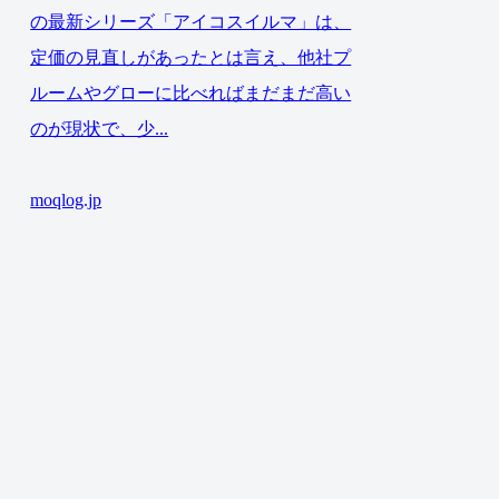
の最新シリーズ「アイコスイルマ」は、
定価の見直しがあったとは言え、他社プ
ルームやグローに比べればまだまだ高い
のが現状で、少...
moqlog.jp