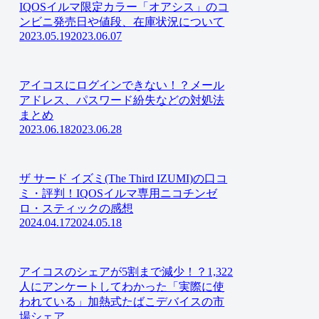
IQOSイルマ限定カラー「オアシス」のコ
ンビニ発売日や値段、在庫状況について
2023.05.19
2023.06.07
アイコスにログインできない！？メール
アドレス、パスワード紛失などの対処法
まとめ
2023.06.18
2023.06.28
ザ サード イズミ(The Third IZUMI)の口コ
ミ・評判！IQOSイルマ専用ニコチンゼ
ロ・スティックの感想
2024.04.17
2024.05.18
アイコスのシェアが5割まで減少！？1,322
人にアンケートしてわかった「実際に使
われている」加熱式たばこデバイスの市
場シェア