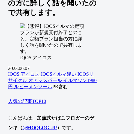
の方に詳しく話を聞いたの
で共有します。
IQOS アイコス
2023.06.07
IQOS アイコス
IQOSイルマ違い
IQOSリ
サイクル
オアシスパール
イルマワン1980
円
ルビーメンソール
PR含む
人気の記事TOP10
こんばんは、
加熱式たばこブロガーのゲ
ンキ（
@MOQLOG_JP
）
です。