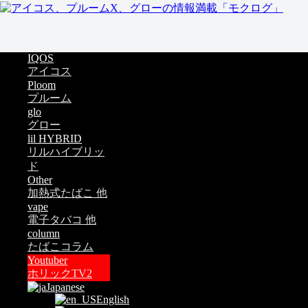
IQOS
アイコス
Ploom
プルーム
glo
グロー
lil HYBRID
リルハイブリッ
ド
Other
加熱式たばこ 他
vape
電子タバコ 他
column
たばこコラム
Youtuber
ホリックTV2
Japanese
English