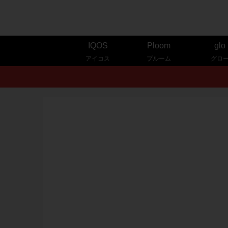
IQOS
Ploom
glo
アイコス
プルーム
グロ