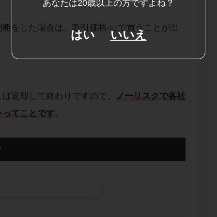
あなたは20歳以上の方ですよね？
判断をした場合は、割引価格
で買うことが出
※1
はい
いいえ
えば返却して終わりですので、
ノーリスクで各社
ンってことです
。
ン