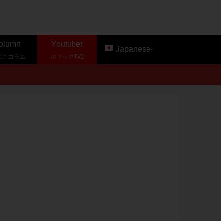
olumn
Youtuber
Japanese
ばこコラム
ホリックTV2