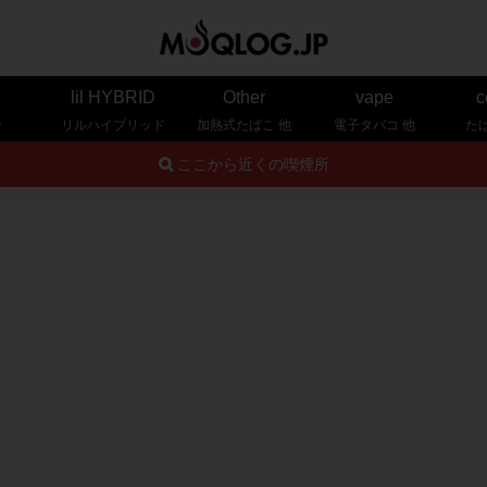
lil HYBRID
Other
vape
c
ー
リルハイブリッド
加熱式たばこ 他
電子タバコ 他
た
ここから近くの喫煙所