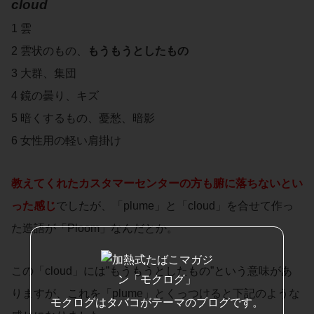
cloud
1 雲
2 雲状のもの、
もうもうとしたもの
3 大群、集団
4 鏡の曇り、キズ
5 暗くするもの、憂愁、暗影
6 女性用の軽い肩掛け
教えてくれたカスタマーセンターの方も腑に落ちないとい
った感じ
でしたが、「plume」と「cloud」を合せて作っ
た造語が「Ploom」なんだとか。
この「cloud」には”もうもうとしたもの”という意味があ
りますが、これを「plume」とくっつけると下記のような
モクログはタバコがテーマのブログです。