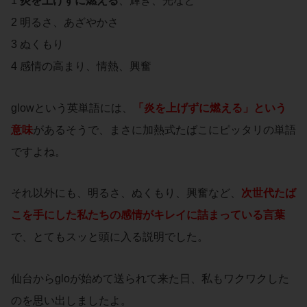
1
炎を上げずに燃える
、輝き、光など
2 明るさ、あざやかさ
3 ぬくもり
4 感情の高まり、情熱、興奮
glowという英単語には、
「炎を上げずに燃える」という
意味
があるそうで、まさに加熱式たばこにピッタリの単語
ですよね。
それ以外にも、明るさ、ぬくもり、興奮など、
次世代たば
こを手にした私たちの感情がキレイに詰まっている言葉
で、とてもスッと頭に入る説明でした。
仙台からgloが始めて送られて来た日、私もワクワクした
のを思い出しましたよ。