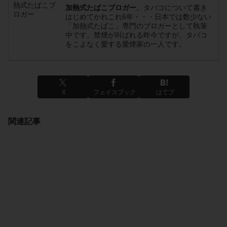
加熱式たばこブロガー
。タバコについて書き
はじめてかれこれ6年・・・日本では数少ない
「加熱式たばこ」専門のブロガーとして執筆
中です。禁煙が叫ばれる昨今ですが、タバコ
をこよなく愛する愛煙家の一人です。
X
フェイスブック
はてブ
関連記事