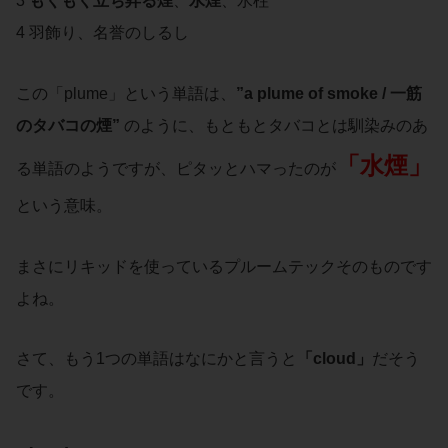
3
もくもく立ち昇る煙
、
水煙
、水柱
4 羽飾り、名誉のしるし
この「plume」という単語は、
”a plume of smoke / 一筋
のタバコの煙”
のように、もともとタバコとは馴染みのあ
「水煙」
る単語のようですが、ピタッとハマったのが
という意味。
まさにリキッドを使っているプルームテックそのものです
よね。
さて、もう1つの単語はなにかと言うと
「
cloud
」
だそう
です。