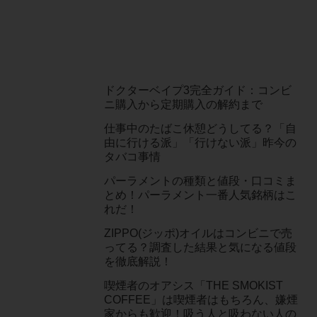
ドクターベイプ3完全ガイド：コンビ
ニ購入から定期購入の解約まで
仕事中のたばこ休憩どうしてる？「自
由に行ける派」「行けない派」昨今の
タバコ事情
パーラメントの種類と値段・口コミま
とめ！パーラメント一番人気銘柄はこ
れだ！
ZIPPO(ジッポ)オイルはコンビニで売
ってる？調査した結果と気になる値段
を徹底解説！
喫煙者のオアシス「THE SMOKIST
COFFEE」は喫煙者はもちろん、嫌煙
家からも歓迎！吸う人と吸わない人の