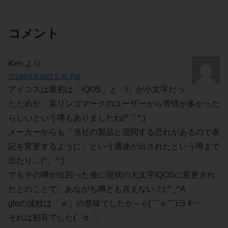
コメント
Ken
より:
2018年5月18日 5:40 PM
アイコスは最初は「iQOS」と「I」が小文字だっ
たためか、某リンゴマークのユーザーから苦情が多かった
らしいという噂もありましたね(^▽^;)
メーカーからも「当社の製品と混同する恐れがあるので表
記を変更するように」という通達が出されたという噂まで
出たり…(^。^;)
でもその噂が出回った後に現状の大文字IQOSに変更され
たとのことで、あながち噂とも言えない？(;^_^A
gloの波紋は「ｗ」の意味でしたか～∈(￣ｏ￣)∋ ﾎ～
それは初耳でした(゜o゜;