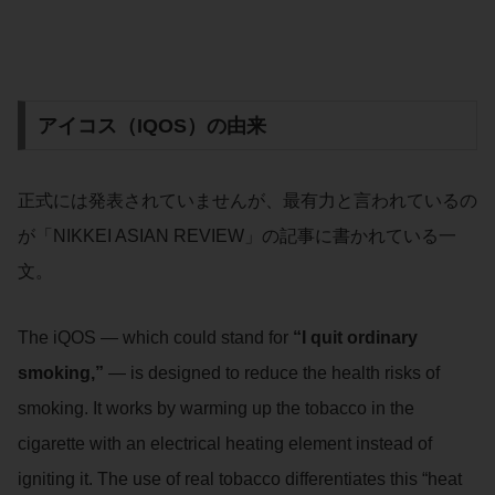
アイコス（IQOS）の由来
正式には発表されていませんが、最有力と言われているの
が「NIKKEI ASIAN REVIEW」の記事に書かれている一
文。
The iQOS — which could stand for
“I quit ordinary
smoking,”
— is designed to reduce the health risks of
smoking. It works by warming up the tobacco in the
cigarette with an electrical heating element instead of
igniting it. The use of real tobacco differentiates this “heat