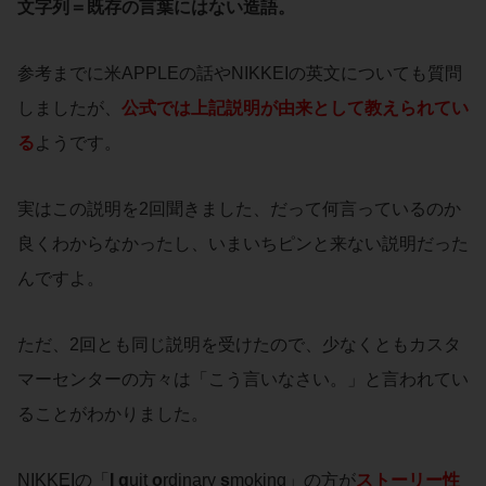
文字列＝既存の言葉にはない造語。
参考までに米APPLEの話やNIKKEIの英文についても質問
しましたが、
公式では上記説明が由来として教えられてい
る
ようです。
実はこの説明を2回聞きました、だって何言っているのか
良くわからなかったし、いまいちピンと来ない説明だった
んですよ。
ただ、2回とも同じ説明を受けたので、少なくともカスタ
マーセンターの方々は「こう言いなさい。」と言われてい
ることがわかりました。
NIKKEIの「
I
q
uit
o
rdinary
s
moking」の方が
ストーリー性