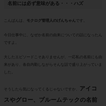
名前には必ず意味がある・・・ハズ
こんばんは、
モクログ
管理人のげんちゃん
です。
今日仕事中に、なぜか名前の由来についての話になったん
ですよ。
大したエピソードこそありませんが、一応私の名前にも由
来があり、各自内勤しながらそんな話で盛り上がっていま
した。
アイコ
そうしたら気になってくるじゃないですか、
ス
や
グロー
、
プルームテック
の
名前