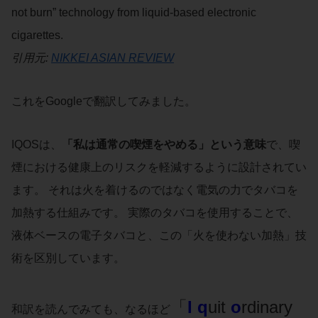
not burn” technology from liquid-based electronic
cigarettes.
引用元:
NIKKEI ASIAN REVIEW
これをGoogleで翻訳してみました。
IQOSは、
「私は通常の喫煙をやめる」という意味
で、喫
煙における健康上のリスクを軽減するように設計されてい
ます。 それは火を着けるのではなく電気の力でタバコを
加熱する仕組みです。 実際のタバコを使用することで、
液体ベースの電子タバコと、この「火を使わない加熱」技
術を区別しています。
「
I
q
uit
o
rdinary
和訳を読んでみても、なるほど